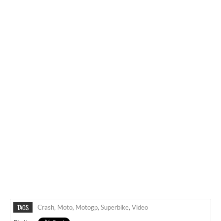
TAGS
Crash
,
Moto
,
Motogp
,
Superbike
,
Video