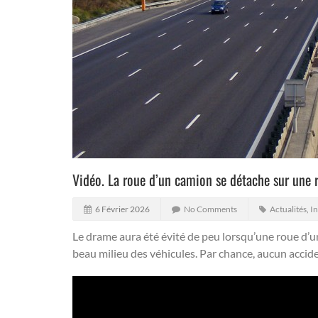
Vidéo. La roue d’un camion se détache sur une r
6 Février 2026
No Comments
Actualités
,
In
Le drame aura été évité de peu lorsqu’une roue d’un 
beau milieu des véhicules. Par chance, aucun acciden