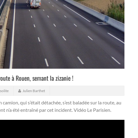
oute à Rouen, semant la zizanie !
solite
Julien Barthet
camion, qui s’était détachée, s’est baladée sur la route, au
t n’a été entraîné par cet incident.
Vidéo Le Parisien.