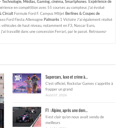
- Technologie, Médias, Gaming, cinéma, Smartphones
.
Expérience de
périence en compétition avec 55 courses au compteur, j'ai évolué
 Circuit
Formule Ford F. Campus Mitjet
Berlines & Coupes de
Saxo Ford Fiesta Allemagne
Palmarès
1 Victoire J'ai également réalisé
s véhicules de haut niveau, notamment en F3, Nascar Euro,
'ai travaillé dans une concession Ferrari, par le passé. Retrouvez-
Supercars, luxe et crime à...
C’est officiel, Rockstar Games s’apprête à
frapper un grand
Août 07, 2026
F1 : Alpine, après une dem...
Il est clair qu’on nous avait vendu de
meilleurs