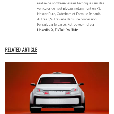
réalisé de nombreux essais techniques sur des
véhicules de haut niveau, notamment en F3,
Nascar Euro, Caterham et Formule Renault.
Autres : j'ai travaillé dans une concession
Ferrari, par le passé. Retrouvez-moi sur
LinkedIn
,
X
,
TikTok
,
YouTube
RELATED ARTICLE