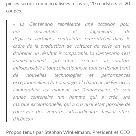
pièces seront commercialisées à savoir, 20 roadsters et 20
coupés.
« La
Centenario
représente
une
occasion
pour
nos
concepteurs
et
ingénieurs
de
dépasser
certaines
contraintes rencontrées dans le
cadre de la
production
de
voitures
de
série, en vue
d’obtenir
un
résultat
incomparable. La
Centenario
s
‘
est
immédiatement présentée
comme la
voiture
indispensable à tout collectionneur
,
tout en
démontrant
de
nouvelles
technologies
et
performances
exceptionnelles
.
Un hommage à la hauteur de
Ferruccio
Lamborghini
au moment de l’anniversaire de
son
année
centenaire
:
un
homme
qui
a créé
une
marque
exceptionnelle
,
qui
a cru
qu’il était
possible de
concevoir
d
es
voitures
extraordinaires
faisant office
d’icônes »
Propos tenus par Stephan Winkelmann, Président et CEO