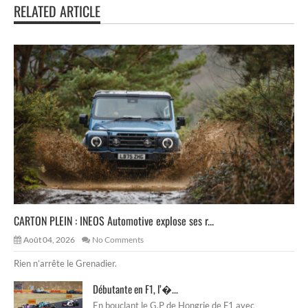
RELATED ARTICLE
CARTON PLEIN : INEOS Automotive explose ses r...
Août 04, 2026
No Comments
Rien n’arrête le Grenadier.
Débutante en F1, l’�...
En bouclant le G.P de Hongrie de F1 avec