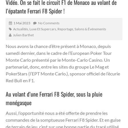
Vidéo. On se fait le circuit F1 de Monaco au volant de
l’épatante Ferrari F8 Spider !
1 Mai 2023
No Comments
Actualités
,
Luxe Et Supercars
,
Reportage
,
Salons & Événements
Julien Barthet
Nous avons la chance d’être présent à Monaco, depuis
samedi dernier, dans le cadre de l’European Poker Tour
Monte Carlo présenté par le Monte-Carlo Casino.
Un
partenariat, donc, entre les sites du groupe Le Mag et
PokerStars (l’EPT Monte Carlo.), sponsor officiel de l’écurie
Red Bull en F1.
Au volant d’une Ferrari F8 Spider, sous la pluie
monégasque
Aussi, l’opportunité nous a été offerte de prendre les
commandes de la somptueuse Ferrari F8 Spider. Et en guise
de terrain de jeu, c’est sur une bonne partie du tracé utilisé