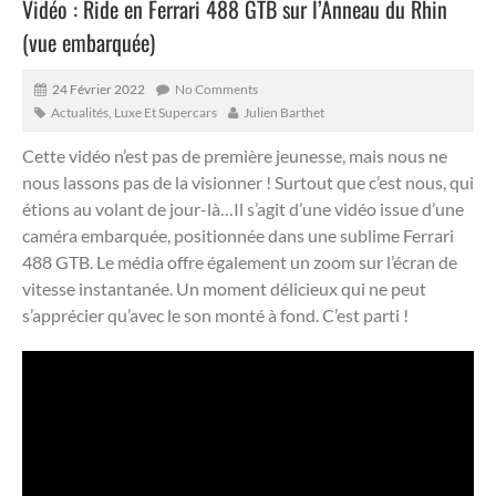
Vidéo : Ride en Ferrari 488 GTB sur l’Anneau du Rhin
(vue embarquée)
24 Février 2022
No Comments
Actualités
,
Luxe Et Supercars
Julien Barthet
Cette vidéo n’est pas de première jeunesse, mais nous ne
nous lassons pas de la visionner ! Surtout que c’est nous, qui
étions au volant de jour-là…Il s’agit d’une vidéo issue d’une
caméra embarquée, positionnée dans une sublime Ferrari
488 GTB.
Le média offre également un zoom sur l’écran de
vitesse instantanée. Un moment délicieux qui ne peut
s’apprécier qu’avec le son monté à fond. C’est parti !