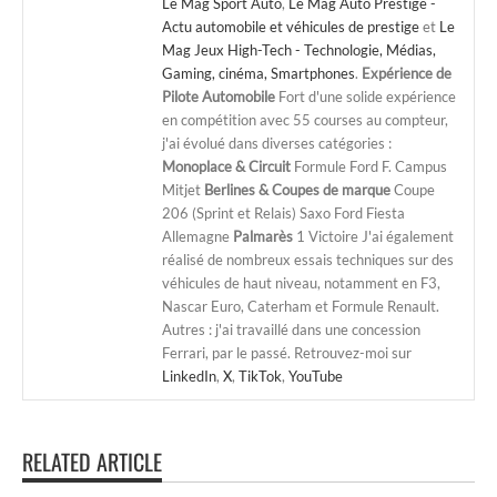
Le Mag Sport Auto
,
Le Mag Auto Prestige -
Actu automobile et véhicules de prestige
et
Le
Mag Jeux High-Tech - Technologie, Médias,
Gaming, cinéma, Smartphones
.
Expérience de
Pilote Automobile
Fort d'une solide expérience
en compétition avec 55 courses au compteur,
j'ai évolué dans diverses catégories :
Monoplace & Circuit
Formule Ford F. Campus
Mitjet
Berlines & Coupes de marque
Coupe
206 (Sprint et Relais) Saxo Ford Fiesta
Allemagne
Palmarès
1 Victoire J'ai également
réalisé de nombreux essais techniques sur des
véhicules de haut niveau, notamment en F3,
Nascar Euro, Caterham et Formule Renault.
Autres : j'ai travaillé dans une concession
Ferrari, par le passé. Retrouvez-moi sur
LinkedIn
,
X
,
TikTok
,
YouTube
RELATED ARTICLE