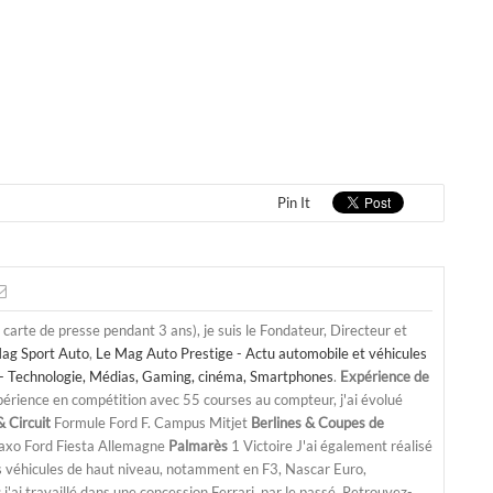
Pin It
a carte de presse pendant 3 ans), je suis le Fondateur, Directeur et
ag Sport Auto
,
Le Mag Auto Prestige - Actu automobile et véhicules
- Technologie, Médias, Gaming, cinéma, Smartphones
.
Expérience de
périence en compétition avec 55 courses au compteur, j'ai évolué
 Circuit
Formule Ford F. Campus Mitjet
Berlines & Coupes de
Saxo Ford Fiesta Allemagne
Palmarès
1 Victoire J'ai également réalisé
s véhicules de haut niveau, notamment en F3, Nascar Euro,
'ai travaillé dans une concession Ferrari, par le passé. Retrouvez-