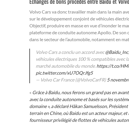
Echanges de bons procédés entre Baidu et Volv
Volvo Cars va donc travailler main dans la main av
sur le développement conjoint de véhicules électr
Objectif, produire en masse en vue d’inonder le ma
plateforme de conduite autonome Apollo. De son 
dans le secteur de l’automobile, notamment en mati
Volvo Cars a conclu un accord avec
@Baidu_Inc
véhicules électriques 100 % compatibles avec l
marché automobile du monde.
https://t.co/H
pic.twitter.com/xU7OQrJfg5
— Volvo Car France (@VolvoCarFR)
5 novembr
«
Grâce à Baidu, nous ferons un grand pas en avant
avec la conduite autonome et basés sur les systèmes 
domaine », a déclaré Håkan Samuelsson, Président
terrain en Chine, où Baidu est un acteur majeur, et
fournisseur privilégié de flottes de véhicules aut