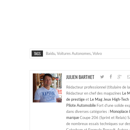
TAGS
Baidu
,
Voitures Autonomes
,
Volvo
JULIEN BARTHET
Rédacteur professionnel (titulaire de l
Rédacteur en chef des magazines
Le M
de prestige
et
Le Mag Jeux High-Tech 
Pilote Automobile
Fort d'une solide ex
dans diverses catégories :
Monoplace &
marque
Coupe 206 (Sprint et Relais) 
de nombreux essais techniques sur de
Caterham et Formule Renault. Autres : j