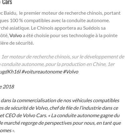
o Cars
ec Baidu, le premier moteur de recherche chinois, portant
iques 100 % compatibles avec la conduite autonome.
rché asiatique. Le Chinois apportera au Suédois sa
côté,
Volvo
a été choisie pour ses technologie à la pointe
ère de sécurité.
, 1er moteur de recherche chinois, sur le développement de
a conduite autonome, pour la production en Chine, 1er
MugdKh16l
#voitureautonome
#Volvo
e 2018
 dans la commercialisation de nos véhicules compatibles
de sécurité de Volvo, chef de file de l’industrie dans ce
 et CEO de Volvo Cars. « La conduite autonome gagne du
 le marché regorge de perspectives pour nous, en tant que
onomes
».