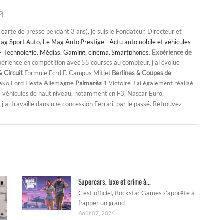
a carte de presse pendant 3 ans), je suis le Fondateur, Directeur et
ag Sport Auto
,
Le Mag Auto Prestige - Actu automobile et véhicules
- Technologie, Médias, Gaming, cinéma, Smartphones
.
Expérience de
périence en compétition avec 55 courses au compteur, j'ai évolué
 Circuit
Formule Ford F. Campus Mitjet
Berlines & Coupes de
Saxo Ford Fiesta Allemagne
Palmarès
1 Victoire J'ai également réalisé
s véhicules de haut niveau, notamment en F3, Nascar Euro,
'ai travaillé dans une concession Ferrari, par le passé. Retrouvez-
Supercars, luxe et crime à...
C’est officiel, Rockstar Games s’apprête à
frapper un grand
Août 07, 2026