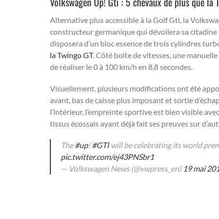
Volkswagen Up! Gti : 5 chevaux de plus que la
Alternative plus accessible à la Golf Gti, la Volksw
constructeur germanique qui dévoilera sa citadine
disposera d’un bloc essence de trois cylindres turb
la Twingo GT
. Côté boite de vitesses, une manuelle 
de réaliser le 0 à 100 km/h en 8,8 secondes.
Visuellement, plusieurs modifications ont été appor
avant, bas de caisse plus imposant et sortie d’écha
l’intérieur, l’empreinte sportive est bien visible av
tissus écossais ayant déjà fait ses preuves sur d’au
The
#up
!
#GTI
will be celebrating its world pr
pic.twitter.com/ej43PNSbr1
— Volkswagen News (@vwpress_en)
19 mai 20