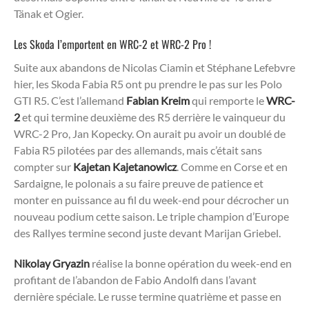
Tänak et Ogier.
Les Skoda l’emportent en WRC-2 et WRC-2 Pro !
Suite aux abandons de Nicolas Ciamin et Stéphane Lefebvre
hier, les Skoda Fabia R5 ont pu prendre le pas sur les Polo
GTI R5. C’est l’allemand
Fabian Kreim
qui remporte le
WRC-
2
et qui termine deuxième des R5 derrière le vainqueur du
WRC-2 Pro, Jan Kopecky. On aurait pu avoir un doublé de
Fabia R5 pilotées par des allemands, mais c’était sans
compter sur
Kajetan Kajetanowicz
. Comme en Corse et en
Sardaigne, le polonais a su faire preuve de patience et
monter en puissance au fil du week-end pour décrocher un
nouveau podium cette saison. Le triple champion d’Europe
des Rallyes termine second juste devant Marijan Griebel.
Nikolay Gryazin
réalise la bonne opération du week-end en
profitant de l’abandon de Fabio Andolfi dans l’avant
dernière spéciale. Le russe termine quatrième et passe en