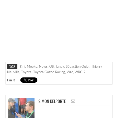
TAGS
Kris Meeke
,
News
,
Ott Tänak
,
Sébastien Ogier
,
Thierry
Neuville
,
Toyota
,
Toyota Gazoo Racing
,
Wrc
,
WRC-2
Pin It
SIMON DELPORTE