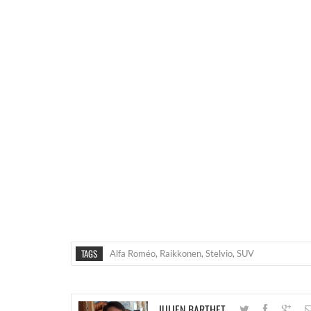
TAGS
Alfa Roméo
,
Raikkonen
,
Stelvio
,
SUV
JULIEN BARTHET