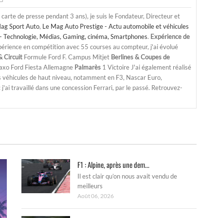
a carte de presse pendant 3 ans), je suis le Fondateur, Directeur et
ag Sport Auto
,
Le Mag Auto Prestige - Actu automobile et véhicules
- Technologie, Médias, Gaming, cinéma, Smartphones
.
Expérience de
périence en compétition avec 55 courses au compteur, j'ai évolué
 Circuit
Formule Ford F. Campus Mitjet
Berlines & Coupes de
Saxo Ford Fiesta Allemagne
Palmarès
1 Victoire J'ai également réalisé
s véhicules de haut niveau, notamment en F3, Nascar Euro,
'ai travaillé dans une concession Ferrari, par le passé. Retrouvez-
F1 : Alpine, après une dem...
Il est clair qu’on nous avait vendu de
meilleurs
Août 06, 2026