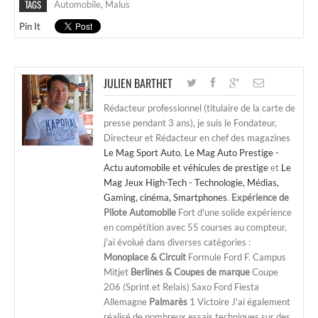
TAGS
Automobile
,
Malus
Pin It
JULIEN BARTHET
Rédacteur professionnel (titulaire de la carte de
presse pendant 3 ans), je suis le Fondateur,
Directeur et Rédacteur en chef des magazines
Le Mag Sport Auto
,
Le Mag Auto Prestige -
Actu automobile et véhicules de prestige
et
Le
Mag Jeux High-Tech - Technologie, Médias,
Gaming, cinéma, Smartphones
.
Expérience de
Pilote Automobile
Fort d'une solide expérience
en compétition avec 55 courses au compteur,
j'ai évolué dans diverses catégories :
Monoplace & Circuit
Formule Ford F. Campus
Mitjet
Berlines & Coupes de marque
Coupe
206 (Sprint et Relais) Saxo Ford Fiesta
Allemagne
Palmarès
1 Victoire J'ai également
réalisé de nombreux essais techniques sur des