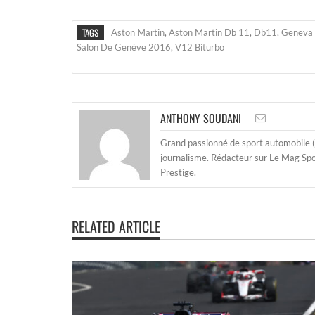
TAGS
Aston Martin
,
Aston Martin Db 11
,
Db11
,
Geneva 
Salon De Genève 2016
,
V12 Biturbo
ANTHONY SOUDANI
Grand passionné de sport automobile (e
journalisme. Rédacteur sur Le Mag Spor
Prestige.
RELATED ARTICLE