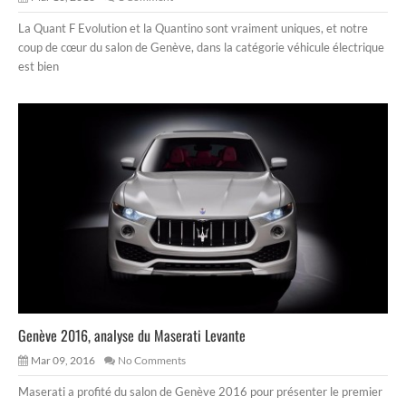
La Quant F Evolution et la Quantino sont vraiment uniques, et notre
coup de cœur du salon de Genève, dans la catégorie véhicule électrique
est bien
Genève 2016, analyse du Maserati Levante
Mar 09, 2016
No Comments
Maserati a profité du salon de Genève 2016 pour présenter le premier