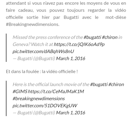
attendant si vous n’avez pas encore les moyens de vous en
faire cadeau, vous pouvez toujours regarder la vidéo
officielle sortie hier par Bugatti avec le mot-dièse
#Breakingnewdimensions.
Missed the press conference of the
#bugatti
#chiron
in
Geneva? Watch it at
https://t.co/jQIK6oAd9p
pic.twitter.com/dABqhWs8nU
— Bugatti (@Bugatti)
March 1, 2016
Et dans la foulée : la vidéo officielle !
Here is the official launch movie of the
#bugatti
#chiron
#GIMS
https://t.co/CeMaJMaK1M
#breakingnewdimensions
pic.twitter.com/51DOVEKgUW
— Bugatti (@Bugatti)
March 1, 2016