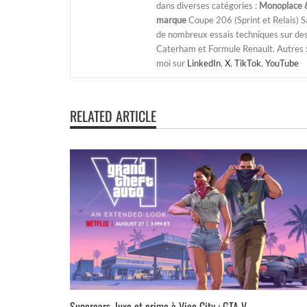
dans diverses catégories :
Monoplace &
marque
Coupe 206 (Sprint et Relais) 
de nombreux essais techniques sur de
Caterham et Formule Renault. Autres : j
moi sur
LinkedIn
,
X
,
TikTok
,
YouTube
RELATED ARTICLE
Supercars, luxe et crime à Vice City : GTA V...