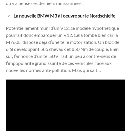
ou y a pensé ces derniers mois/années.
La nouvelle BMW M3 à l’oeuvre sur le Nordschleife
Potentiellement muni d’un V12, ce modèle hypothétique
pourrait donc embarquer un V12. Cela tombe bien car la
M760Li dispose déjà d’une telle motorisation. Un bloc de
6.6l développant 585 chevaux et 850 Nm de couple. Bien
sûr, l’annonce d’un tel SUV irait un peu à contre-sens de
l’impopularité grandissante de ces véhicules, face aux
nouvelles normes anti-pollution. Mais qui sait…