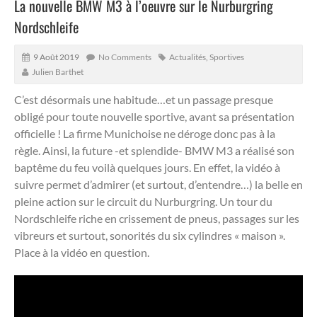
La nouvelle BMW M3 à l’oeuvre sur le Nurburgring
Nordschleife
9 Août 2019
No Comments
Actualités
,
Sportives
Julien Barthet
C’est désormais une habitude…et un passage presque
obligé pour toute nouvelle sportive, avant sa présentation
officielle ! La firme Munichoise ne déroge donc pas à la
règle. Ainsi, la future -et splendide- BMW M3 a réalisé son
baptême du feu voilà quelques jours.
En effet, la vidéo à
suivre permet d’admirer (et surtout, d’entendre…) la belle en
pleine action sur le circuit du Nurburgring. Un tour du
Nordschleife riche en crissement de pneus, passages sur les
vibreurs et surtout, sonorités du six cylindres « maison ».
Place à la vidéo en question.