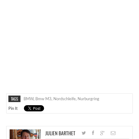
TAGS
BMW
,
Bmw M3
,
Nordschleife
,
Nurburgring
Pin It
JULIEN BARTHET