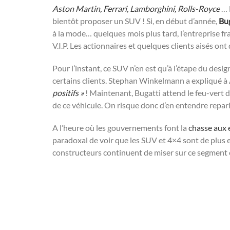
Aston Martin, Ferrari, Lamborghini, Rolls-Royce
… 
bientôt proposer un SUV ! Si, en début d’année,
Bug
à la mode… quelques mois plus tard, l’entreprise fr
V.I.P. Les actionnaires et quelques clients aisés ont
Pour l’instant, ce SUV n’en est qu’à l’étape du design
certains clients. Stephan Winkelmann a expliqué
positifs »
! Maintenant, Bugatti attend le feu-vert 
de ce véhicule. On risque donc d’en entendre reparl
A l’heure où les gouvernements font la
chasse aux 
paradoxal de voir que les SUV et 4×4 sont de plus
constructeurs continuent de miser sur ce segment e