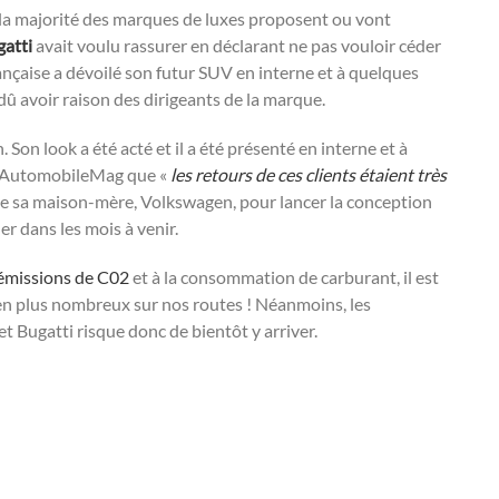
la majorité des marques de luxes proposent ou vont
atti
avait voulu rassurer en déclarant ne pas vouloir céder
ançaise a dévoilé son futur SUV en interne et à quelques
 dû avoir raison des dirigeants de la marque.
. Son look a été acté et il a été présenté en interne et à
 à AutomobileMag que «
les retours de ces clients étaient très
de sa maison-mère, Volkswagen, pour lancer la conception
er dans les mois à venir.
émissions de C02
et à la consommation de carburant, il est
 en plus nombreux sur nos routes ! Néanmoins, les
t Bugatti risque donc de bientôt y arriver.