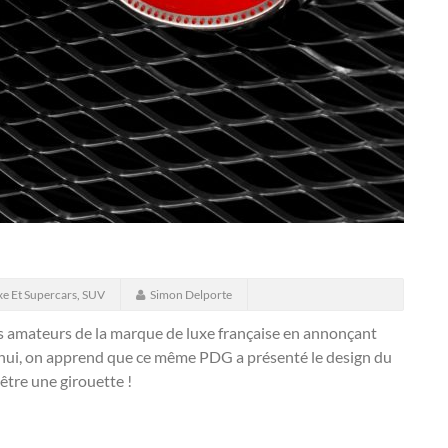
xe Et Supercars
,
SUV
Simon Delporte
es amateurs de la marque de luxe française en annonçant
’hui, on apprend que ce même PDG a présenté le design du
 être une girouette !