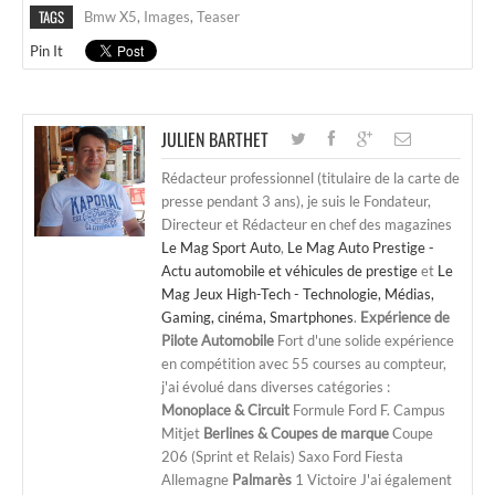
TAGS
Bmw X5
,
Images
,
Teaser
Pin It
JULIEN BARTHET
Rédacteur professionnel (titulaire de la carte de
presse pendant 3 ans), je suis le Fondateur,
Directeur et Rédacteur en chef des magazines
Le Mag Sport Auto
,
Le Mag Auto Prestige -
Actu automobile et véhicules de prestige
et
Le
Mag Jeux High-Tech - Technologie, Médias,
Gaming, cinéma, Smartphones
.
Expérience de
Pilote Automobile
Fort d'une solide expérience
en compétition avec 55 courses au compteur,
j'ai évolué dans diverses catégories :
Monoplace & Circuit
Formule Ford F. Campus
Mitjet
Berlines & Coupes de marque
Coupe
206 (Sprint et Relais) Saxo Ford Fiesta
Allemagne
Palmarès
1 Victoire J'ai également