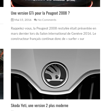
Une version GTi pour la Peugeot 2008 ?
Mai 15, 2016
No Comments
Rappelez-vous, la Peugeot 2008 restylée était présentée en
mars dernier lors du Salon international de Genève 2016. Le
constructeur français continue donc de « surfer » sur
Skoda Yeti, une version 2 plus moderne