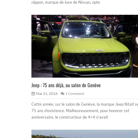
nippon, marque de luxe de Nissan, opte
Jeep : 75 ans déjà, au salon de Genève
Mar 21, 2016
1 Comment
Cette année, sur le salon de Genève, la marque Jeep fêtait s
75 ans d’existence. Malheureusement, pour honorer cet
anniversaire, le constructeur de 4×4 n’avait