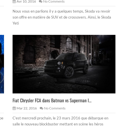
Avr 10, 2016
No Comments
Nous vous en parlions il y a quelques temps, Skoda va revoir
son offre en matière de SUV et de crossovers. Ainsi, le Skoda
Yeti
Fiat Chrysler FCA dans Batman vs Superman l...
Mar 22, 2016
No Comments
ope
C’est mercredi prochain, le 23 mars 2016 que débarque en
salle le nouveau blockbuster mettant en scène les héros