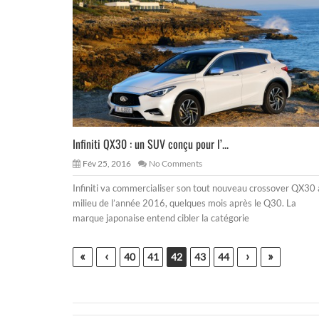
Infiniti QX30 : un SUV conçu pour l’...
Fév 25, 2016
No Comments
Infiniti va commercialiser son tout nouveau crossover QX30
milieu de l’année 2016, quelques mois après le Q30. La
marque japonaise entend cibler la catégorie
«
‹
›
»
40
41
42
43
44