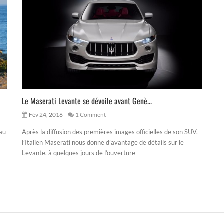
Le Maserati Levante se dévoile avant Genè...
Fév 24, 2016
1 Comment
 au
Après la diffusion des premières images officielles de son SUV,
l’Italien Maserati nous donne d’avantage de détails sur le
Levante, à quelques jours de l’ouverture