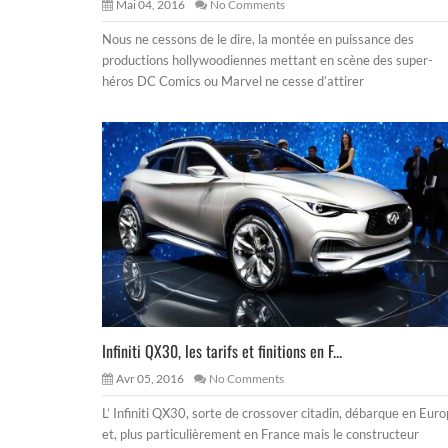
Mai 04, 2016
No Comments
Nous ne cessons de le dire, la montée en puissance des
productions hollywoodiennes mettant en scène des super-
héros DC Comics ou Marvel ne cesse d’attirer
Infiniti QX30, les tarifs et finitions en F...
Avr 05, 2016
No Comments
L’ Infiniti QX30, sorte de crossover citadin, débarque en Eur
et, plus particulièrement en France mais le constructeur