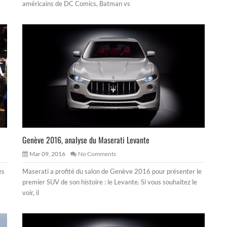
américains de DC Comics, Batman vs
Genève 2016, analyse du Maserati Levante
Mar 09, 2016
No Comments
es
Maserati a profité du salon de Genève 2016 pour présenter le
premier SUV de son histoire : le Levante. Si vous souhaitez le
voir, il