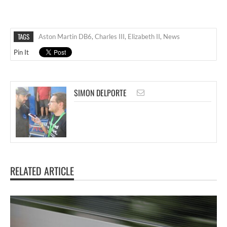
TAGS
Aston Martin DB6
,
Charles III
,
Elizabeth II
,
News
Pin It
SIMON DELPORTE
RELATED ARTICLE