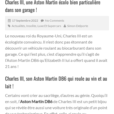
Charles III, une Aston Martin écolo bien particulière
dans son garage !
17 Septembre 2022
No Comments
Actualités
,
Insolite
,
Luxe Et Supercars
Simon Delporte
Le nouveau roi du Royaume-Uni, Charles III est un
écologiste convaincu. Il n’est donc pas étonnant de
découvrir un véhicule roulant au biocarburant dans son
garage. Ce qui l’est plus, c’est d’apprendre qu’il s’agit de
l’Aston Martin DB6 qu’Elizabeth II lui a offert quand il avait
21 ans !
Charles III, son Aston Martin DB6 qui roule au vin et au
lait !
Certains vont crier au sacrilège, d’autres au génie. Quoiqu’il
en soit, l’
Aston Martin DB6
de Charles III est un petit bijou
qui se révèle être aussi une voiture très originale d’un point
de vue technologique. En effet, celle-ci roule au