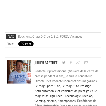
TAGS
Bouchons
,
Chassé-Croisé
,
Été
,
FORD
,
Vacances
Pin It
JULIEN BARTHET
Rédacteur professionnel (titulaire de la carte de
presse pendant 3 ans), je suis le Fondateur,
Directeur et Rédacteur en chef des magazines
Le Mag Sport Auto
,
Le Mag Auto Prestige -
Actu automobile et véhicules de prestige
et
Le
Mag Jeux High-Tech - Technologie, Médias,
Gaming, cinéma, Smartphones
.
Expérience de
Pilote Automobile
Fort d'une solide expérience