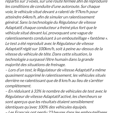
répartis sur 3 voies, sur une route fermée afin de reproduire
les conditions de conduite d’une autoroute. Sur chaque
voie, le véhicule situé devant a ralenti de 97km/h pour
atteindre 64km/h, afin de simuler un ralentissement
général. Sans la technologie du Régulateur de vitesse
Adaptatif, chaque conducteur a freiné plus fort que le
véhicule situé devant lui, provoquant une vague de
ralentissements conduisant à un embouteillage « fantôme ».
Le test a été reproduit avec le Régulateur de vitesse
Adaptatif réglé sur 100km/h, soit à peine au-dessus de la
vitesse du véhicule de tête. Dans cette situation, la
technologie a surpassé l’être humain dans la grande
majorité des situations de freinage.
– Lors d’un test, le Régulateur de vitesse Adaptatif a même
quasiment supprimé le ralentissement, les véhicules situés
derrière ne ralentissant que de 8 km/h au lieu de s’arrêter
complètement.
– En réduisant à 33% le nombre de véhicules de test avec le
Régulateur de vitesse Adaptatif activé, les chercheurs se
sont aperçus que les résultats étaient sensiblement
identiques qu’avec 100% des véhicules équipés.
– Les Français ont perdu 23 heures dans les embouteillages