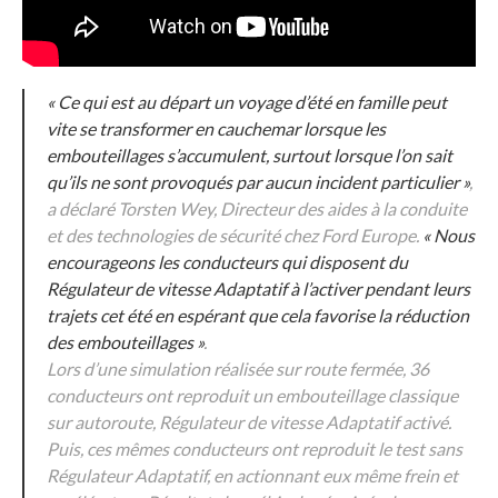
« Ce qui est au départ un voyage d’été en famille peut
vite se transformer en cauchemar lorsque les
embouteillages s’accumulent, surtout lorsque l’on sait
qu’ils ne sont provoqués par aucun incident particulier »
,
a déclaré Torsten Wey, Directeur des aides à la conduite
et des technologies de sécurité chez Ford Europe.
« Nous
encourageons les conducteurs qui disposent du
Régulateur de vitesse Adaptatif à l’activer pendant leurs
trajets cet été en espérant que cela favorise la réduction
des embouteillages »
.
Lors d’une simulation réalisée sur route fermée, 36
conducteurs ont reproduit un embouteillage classique
sur autoroute, Régulateur de vitesse Adaptatif activé.
Puis, ces mêmes conducteurs ont reproduit le test sans
Régulateur Adaptatif, en actionnant eux même frein et