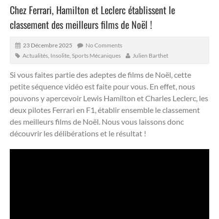
Chez Ferrari, Hamilton et Leclerc établissent le
classement des meilleurs films de Noël !
23 Décembre 2025
No Comments
Actualités
,
Insolite
,
Sports Mécaniques
Julien Barthet
Si vous faites partie des adeptes de films de Noël, cette
petite séquence vidéo est faite pour vous.
En effet, nous
pouvons y apercevoir Lewis Hamilton et Charles Leclerc, les
deux pilotes Ferrari en F1, établir ensemble le classement
des meilleurs films de Noël. Nous vous laissons donc
découvrir les délibérations et le résultat !