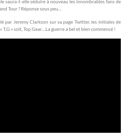
e saura-t-elle séduire à nouveau les innombrables fans de
Grand Tour ? Réponse sous peu…
é par Jeremy Clarkson sur sa page Twitter, les initiales de
de « T.G » soit, Top Gear…La guerre a bel et bien commencé !