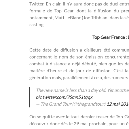
Twitter. En clair, il n’y aura donc pas de duel e
formule de Top Gear, dont la diffusion du pre
notamment, Matt LeBlanc (Joe Tribbiani dans la séri
casting.
Top Gear France : L
Cette date de diffusion a d’ailleurs été com
concernant le nom de son émission concurrente 
combat à distance a déjà débuté, bien que les 
matière d’heure et de jour de diffusion. C’est 
génération mais, parallèlement à cela, des rumeurs 
The new name is less than a day old. Yet anothe
pic.twitter.com/9Smn51tqqx
— The Grand Tour (@thegrandtour)
12 mai 201
On se quitte avec le tout dernier teaser de Top G
découvrir donc dès le 29 mai prochain, pour un ép