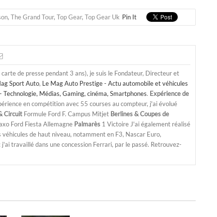
son
,
The Grand Tour
,
Top Gear
,
Top Gear Uk
Pin It
a carte de presse pendant 3 ans), je suis le Fondateur, Directeur et
ag Sport Auto
,
Le Mag Auto Prestige - Actu automobile et véhicules
- Technologie, Médias, Gaming, cinéma, Smartphones
.
Expérience de
périence en compétition avec 55 courses au compteur, j'ai évolué
 Circuit
Formule Ford F. Campus Mitjet
Berlines & Coupes de
Saxo Ford Fiesta Allemagne
Palmarès
1 Victoire J'ai également réalisé
s véhicules de haut niveau, notamment en F3, Nascar Euro,
'ai travaillé dans une concession Ferrari, par le passé. Retrouvez-