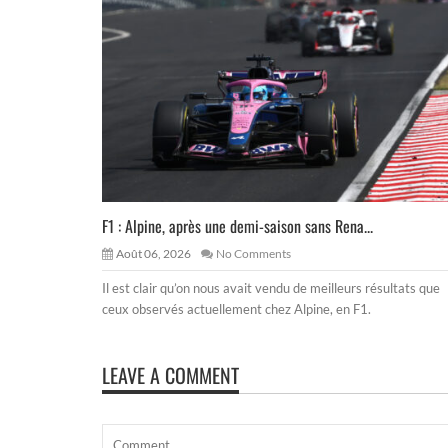
F1 : Alpine, après une demi-saison sans Rena...
Août 06, 2026
No Comments
Il est clair qu’on nous avait vendu de meilleurs résultats que
ceux observés actuellement chez Alpine, en F1.
LEAVE A COMMENT