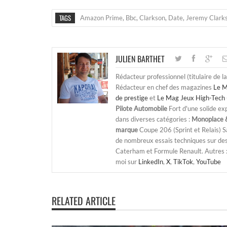
TAGS
Amazon Prime
,
Bbc
,
Clarkson
,
Date
,
Jeremy Clark
JULIEN BARTHET
Rédacteur professionnel (titulaire de l
Rédacteur en chef des magazines
Le M
de prestige
et
Le Mag Jeux High-Tech 
Pilote Automobile
Fort d'une solide ex
dans diverses catégories :
Monoplace &
marque
Coupe 206 (Sprint et Relais) 
de nombreux essais techniques sur de
Caterham et Formule Renault. Autres : j
moi sur
LinkedIn
,
X
,
TikTok
,
YouTube
RELATED ARTICLE