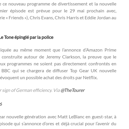
ntre ce nouveau programme de divertissement et la nouvelle
mier épisode est prévue pour le 29 mai prochain avec,
e « Friends »), Chris Evans, Chris Harris et Eddie Jordan au
e Tone épinglé par la police
muniquée au même moment que l’annonce d’Amazon Prime
construite autour de Jeremy Clarkson, la preuve que le
deux programmes ne soient pas directement confrontés en
la BBC qui se chargera de diffuser Top Gear UK nouvelle
évoquent un possible achat des droits par Netflix.
r sign of German efficiency. Via
@TheTourer
6
ear nouvelle génération avec Matt LeBlanc en guest-star, à
isode qui s’annonce d’ores et déjà crucial pour l’avenir du