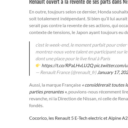
Renault ouvert à la revente de ses parts dans N
En outre, toujours selon ce dernier, Honda souhaiter
soit totalement indépendant. Si bien qu’il lui aura
serait pas contre la revente de ses actions, qui oc
contexte de tensions, le Japon ayant toujours eu d
c’est le week-end, le moment parfait pour créer
montrez-nous votre talent en participant sur le
dont une place pour le live final à Paris
https://t.co/RPaLHvLU2Q
pic.twitter.com
— Renault France (@renault_fr)
January 17, 20
Aussi, la marque Française
« considérerait toutes l
parties prenantes »
, pouvions-nous récemment lir
revanche, ni la Direction de Nissan, ni celle de Rena
fondés.
Cocorico, les Renault 5 E-Tech electric et Alpine A2