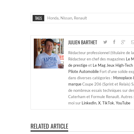
TAGS
Honda
,
Nissan
,
Renault
JULIEN BARTHET
Rédacteur professionnel (titulaire de l
Rédacteur en chef des magazines
Le M
de prestige
et
Le Mag Jeux High-Tech 
Pilote Automobile
Fort d'une solide ex
dans diverses catégories :
Monoplace &
marque
Coupe 206 (Sprint et Relais) 
de nombreux essais techniques sur de
Caterham et Formule Renault. Autres : j
moi sur
LinkedIn
,
X
,
TikTok
,
YouTube
RELATED ARTICLE