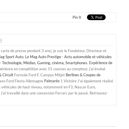
Pin It
a carte de presse pendant 3 ans), je suis le Fondateur, Directeur et
ag Sport Auto
,
Le Mag Auto Prestige - Actu automobile et véhicules
- Technologie, Médias, Gaming, cinéma, Smartphones
.
Expérience de
périence en compétition avec 55 courses au compteur, j'ai évolué
 Circuit
Formule Ford F. Campus Mitjet
Berlines & Coupes de
Saxo Ford Fiesta Allemagne
Palmarès
1 Victoire J'ai également réalisé
s véhicules de haut niveau, notamment en F3, Nascar Euro,
'ai travaillé dans une concession Ferrari, par le passé. Retrouvez-