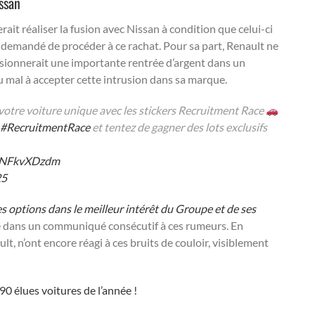
issan
ait réaliser la fusion avec Nissan à condition que celui-ci
it demandé de procéder à ce rachat. Pour sa part, Renault ne
casionnerait une importante rentrée d’argent dans un
u mal à accepter cette intrusion dans sa marque.
 votre voiture unique avec les stickers Recruitment Race
#RecruitmentRace
et tentez de gagner des lots exclusifs
/uNFkvXDzdm
25
es options dans le meilleur intérêt du Groupe et de ses
e dans un communiqué consécutif à ces rumeurs. En
ult, n’ont encore réagi à ces bruits de couloir, visiblement
90 élues voitures de l’année !