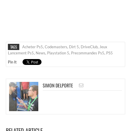
TAGS
Acheter Ps5
,
Codemasters
,
Dirt 5
,
DriveClub
,
Jeux
Lancement Ps5
,
News
,
Playstation 5
,
Precommandes Ps5
,
PS5
Pin It
SIMON DELPORTE
RELATED ARTICLE