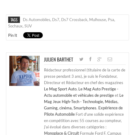
TAGS
Ds Automobiles
,
Ds7
,
Ds7 Crossback
,
Mulhouse
,
Psa
,
Sochaux
,
SUV
Pin It
JULIEN BARTHET
Rédacteur professionnel (titulaire de la carte de
presse pendant 3 ans), je suis le Fondateur,
Directeur et Rédacteur en chef des magazines
Le Mag Sport Auto
,
Le Mag Auto Prestige -
Actu automobile et véhicules de prestige
et
Le
Mag Jeux High-Tech - Technologie, Médias,
Gaming, cinéma, Smartphones
.
Expérience de
Pilote Automobile
Fort d'une solide expérience
en compétition avec 55 courses au compteur,
j'ai évolué dans diverses catégories :
Monoplace & Circuit
Formule Ford F. Campus