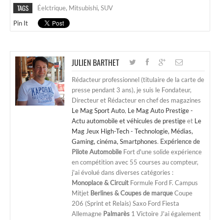
TAGS
Éelctrique
,
Mitsubishi
,
SUV
Pin It
JULIEN BARTHET
Rédacteur professionnel (titulaire de la carte de
presse pendant 3 ans), je suis le Fondateur,
Directeur et Rédacteur en chef des magazines
Le Mag Sport Auto
,
Le Mag Auto Prestige -
Actu automobile et véhicules de prestige
et
Le
Mag Jeux High-Tech - Technologie, Médias,
Gaming, cinéma, Smartphones
.
Expérience de
Pilote Automobile
Fort d'une solide expérience
en compétition avec 55 courses au compteur,
j'ai évolué dans diverses catégories :
Monoplace & Circuit
Formule Ford F. Campus
Mitjet
Berlines & Coupes de marque
Coupe
206 (Sprint et Relais) Saxo Ford Fiesta
Allemagne
Palmarès
1 Victoire J'ai également