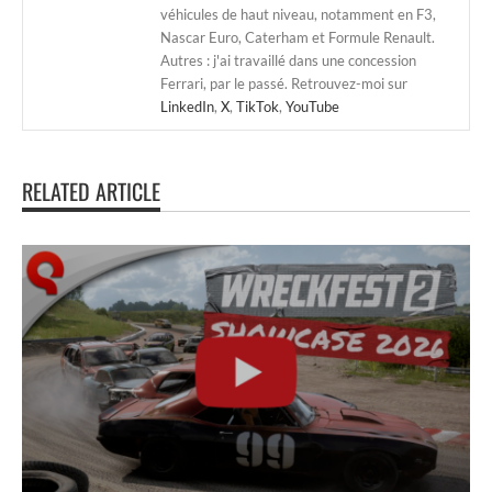
véhicules de haut niveau, notamment en F3,
Nascar Euro, Caterham et Formule Renault.
Autres : j'ai travaillé dans une concession
Ferrari, par le passé. Retrouvez-moi sur
LinkedIn
,
X
,
TikTok
,
YouTube
RELATED ARTICLE