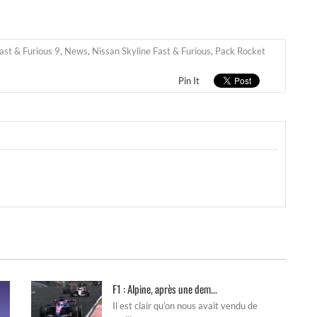
ast & Furious 9
,
News
,
Nissan Skyline Fast & Furious
,
Pack Rocket
Pin It
F1 : Alpine, après une dem...
Il est clair qu’on nous avait vendu de