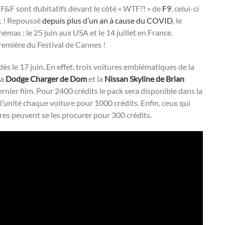
F&F sont dubitatifs devant le côté « WTF?! » de
F9
, celui-ci
21 ! Repoussé
depuis plus d’un an à cause du COVID
, le
émas : le 25 juin aux USA et le 14 juillet en France.
remière du Festival de Cannes !
dès le 17 juin. En effet, trois voitures emblématiques de la
La
Dodge Charger de Dom
et la
Nissan Skyline de Brian
rnier film. Pour 2400 crédits le pack sera disponible dans la
’unité chaque voiture pour 1000 crédits. Enfin, ceux qui
res peuvent se les procurer pour 300 crédits.