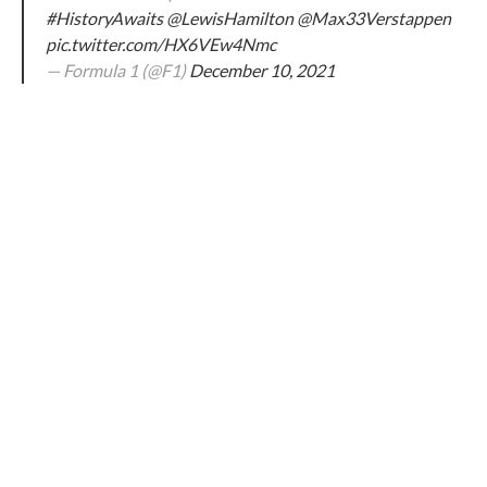
#HistoryAwaits
@LewisHamilton
@Max33Verstappen
pic.twitter.com/HX6VEw4Nmc
— Formula 1 (@F1)
December 10, 2021