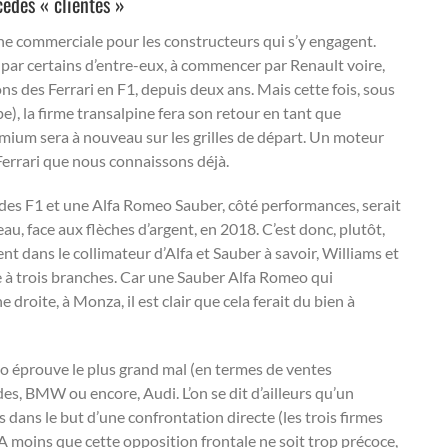
cedes « clientes »
ne commerciale pour les constructeurs qui s’y engagent.
é par certains d’entre-eux, à commencer par Renault voire,
s des Ferrari en F1, depuis deux ans. Mais cette fois, sous
), la firme transalpine fera son retour en tant que
ium sera à nouveau sur les grilles de départ. Un moteur
c Ferrari que nous connaissons déjà.
es F1 et une Alfa Romeo Sauber, côté performances, serait
au, face aux flèches d’argent, en 2018. C’est donc, plutôt,
nt dans le collimateur d’Alfa et Sauber à savoir, Williams et
le à trois branches. Car une Sauber Alfa Romeo qui
roite, à Monza, il est clair que cela ferait du bien à
o éprouve le plus grand mal (en termes de ventes
s, BMW ou encore, Audi. L’on se dit d’ailleurs qu’un
dans le but d’une confrontation directe (les trois firmes
 A moins que cette opposition frontale ne soit trop précoce,