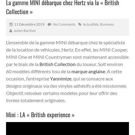
La gamme MINI débarque chez Hertz via la « British
Collection »
11 Décembre 2019
No Comments
Actualités
,
Business
Julien Barthet
L’ensemble de la gamme MINI débarque chez le spécialiste
de la location de véhicules, Hertz. En effet, les MINI Cooper,
MINI One et MINI Countryman sont maintenant accessible
par le biais de la
British Collection
du loueur.
Soit environ
60 modèles différents issu de la
marque anglaise
. A cette
occasion, l’entreprise
Yannimize
, qui se consacre aux
designs originaux via des vinyles adhésifs a été missionnée.
Objectif, relooker certains modèles pour leur offrir des
livrées totalement originales.
Mini : LA « British experience »