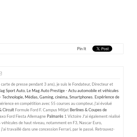
Pin It
a carte de presse pendant 3 ans), je suis le Fondateur, Directeur et
ag Sport Auto
,
Le Mag Auto Prestige - Actu automobile et véhicules
- Technologie, Médias, Gaming, cinéma, Smartphones
.
Expérience de
périence en compétition avec 55 courses au compteur, j'ai évolué
 Circuit
Formule Ford F. Campus Mitjet
Berlines & Coupes de
Saxo Ford Fiesta Allemagne
Palmarès
1 Victoire J'ai également réalisé
s véhicules de haut niveau, notamment en F3, Nascar Euro,
'ai travaillé dans une concession Ferrari, par le passé. Retrouvez-