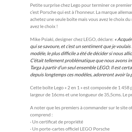
Petite surprise chez Lego pour terminer ce premier
c’est Porsche qui est à l’honneur. La marque alleman
achetez une seule boîte mais vous avez le choix du
avez le choix !
Mike Psiaki, designer chez LEGO, déclare:
« Acquér
qui se savoure, et c’est un sentiment que je voulai
modèle, le plus difficile a été de décider si nous al
C’était tellement problématique que nous avons ima
Targa à partir d’un seul ensemble LEGO. Il est cert
depuis longtemps ces modèles, adoreront avoir la po
Cette boîte Lego « 2 en 1 » est composée de 1 458
largeur de 16cms et une longueur de 35,5cms. Le pr
A noter que les premiers à commander sur le site of
comprend :
· Un certificat de propriété
· Un porte-cartes officiel LEGO Porsche