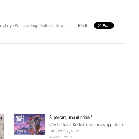
rt
,
Lego Porsche
,
Lego Voiture
,
News
Pin It
Supercars, luxe et crime à...
C’est officiel, Rockstar Games s’apprête à
frapper un grand
Août 07, 2026