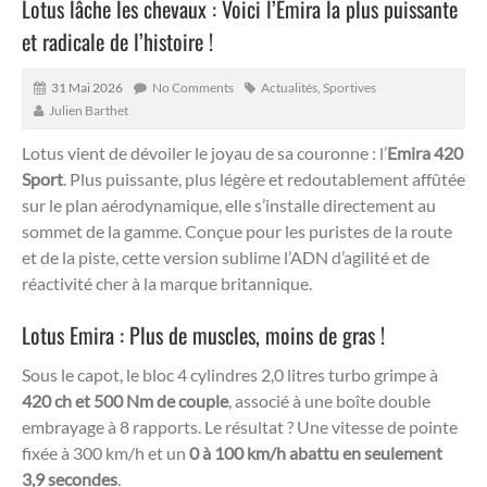
Lotus lâche les chevaux : Voici l’Emira la plus puissante
et radicale de l’histoire !
31 Mai 2026
No Comments
Actualités
,
Sportives
Julien Barthet
Lotus vient de dévoiler le joyau de sa couronne : l’
Emira 420
Sport
.
Plus puissante, plus légère et redoutablement affûtée
sur le plan aérodynamique, elle s’installe directement au
sommet de la gamme. Conçue pour les puristes de la route
et de la piste, cette version sublime l’ADN d’agilité et de
réactivité cher à la marque britannique.
Lotus Emira : Plus de muscles, moins de gras !
Sous le capot, le bloc 4 cylindres 2,0 litres turbo grimpe à
420 ch et 500 Nm de couple
, associé à une boîte double
embrayage à 8 rapports. Le résultat ? Une vitesse de pointe
fixée à 300 km/h et un
0 à 100 km/h abattu en seulement
3,9 secondes
.