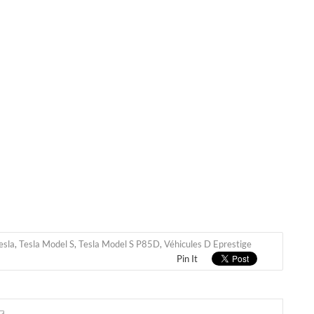
esla
,
Tesla Model S
,
Tesla Model S P85D
,
Véhicules D Eprestige
Pin It