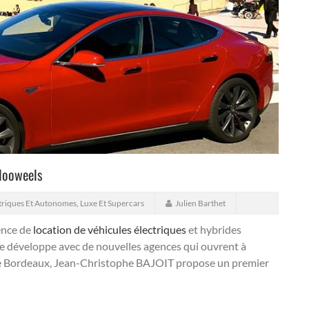
Blooweels
triques Et Autonomes
,
Luxe Et Supercars
Julien Barthet
ence de
location de véhicules électriques
et hybrides
 se développe avec de nouvelles agences qui ouvrent à
e de Bordeaux, Jean-Christophe BAJOIT propose un premier