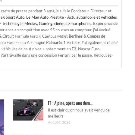
a carte de presse pendant 3 ans), je suis le Fondateur, Directeur et
ag Sport Auto
,
Le Mag Auto Prestige - Actu automobile et véhicules
- Technologie, Médias, Gaming, cinéma, Smartphones
.
Expérience de
périence en compétition avec 55 courses au compteur, j'ai évolué
 Circuit
Formule Ford F. Campus Mitjet
Berlines & Coupes de
Saxo Ford Fiesta Allemagne
Palmarès
1 Victoire J'ai également réalisé
s véhicules de haut niveau, notamment en F3, Nascar Euro,
'ai travaillé dans une concession Ferrari, par le passé. Retrouvez-
F1 : Alpine, après une dem...
Il est clair qu’on nous avait vendu de
meilleurs
Août 06, 2026