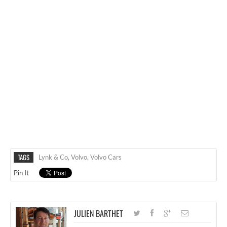
TAGS
Lynk & Co
,
Volvo
,
Volvo Cars
Pin It
JULIEN BARTHET