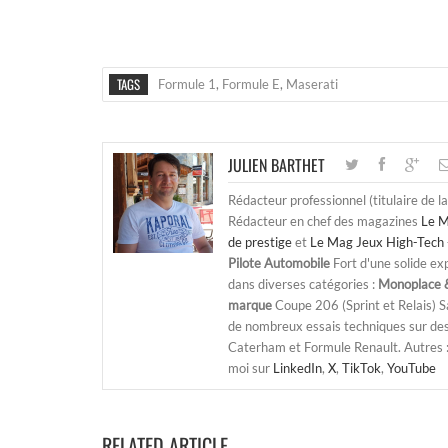
TAGS
Formule 1
,
Formule E
,
Maserati
JULIEN BARTHET
Rédacteur professionnel (titulaire de l
Rédacteur en chef des magazines
Le M
de prestige
et
Le Mag Jeux High-Tech 
Pilote Automobile
Fort d'une solide ex
dans diverses catégories :
Monoplace &
marque
Coupe 206 (Sprint et Relais) 
de nombreux essais techniques sur de
Caterham et Formule Renault. Autres : j
moi sur
LinkedIn
,
X
,
TikTok
,
YouTube
RELATED ARTICLE