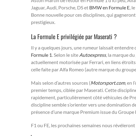
Aston Martin de retour en Formule 1 d’ici peu, Al
Jaguar, Audi, Porsche, DS et
BMW en Formule E
, l
Bonne nouvelle pour ces disciplines, qui gagneront
prestigieux.
La Formule E privilégiée par Maserati ?
Il y a quelques jours, une rumeur laissait entendre
Formule 1
. Selon le site
Autoexpress
, la marque du
actuellement motorisée par Ferrari, en liens étroits 
celle faite par Alfa Romeo (autre marque du group
Mais selon d’autres sources (
Motorsport.com
, en 
premier temps, ciblée par Maserati. Cette disciplin
rapidement, particulièrement côté véhicules de Pre
discipline semble s’orienter vers une domination d
présence d’une marque Premium issue du Groupe Fi
F1 ou FE, les prochaines semaines nous révéleron