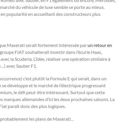
fa Romeo avec Sauber, en F1 également ou encore, Mercedes,
e marché du véhicule de luxe semble se porte au mieux.
 en popularité en accueillant des constructeurs plus
 que Maserati serait fortement intéressée par
un retour en
 groupe FIAT souhaiterait investir dans l’écurie Haas,
avec la Scuderia. L’idée, réaliser une opération similaire à
e…) avec Sauber F1.
l’occurrence) c’est plutôt la Formule E qui serait, dans un
e se développe et le marché de l’électrique progressant
mium, le défi peut-être intéressant. Surtout que cette
es marques allemandes d’ici les deux prochaines saisons. La
at paraît donc des plus logiques.
t probablement les plans de Maserati…