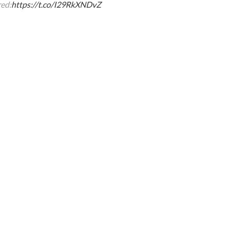
red:
https://t.co/I29RkXNDvZ