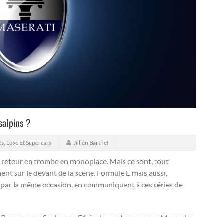
salpins ?
és
,
Luxe Et Supercars
Julien Barthet
r retour en trombe en monoplace. Mais ce sont, tout
nt sur le devant de la scène. Formule E mais aussi,
 par la même occasion, en communiquent à ces séries de