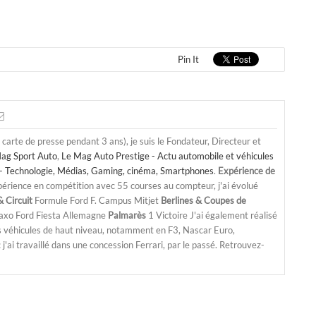
Pin It
a carte de presse pendant 3 ans), je suis le Fondateur, Directeur et
ag Sport Auto
,
Le Mag Auto Prestige - Actu automobile et véhicules
- Technologie, Médias, Gaming, cinéma, Smartphones
.
Expérience de
périence en compétition avec 55 courses au compteur, j'ai évolué
 Circuit
Formule Ford F. Campus Mitjet
Berlines & Coupes de
Saxo Ford Fiesta Allemagne
Palmarès
1 Victoire J'ai également réalisé
s véhicules de haut niveau, notamment en F3, Nascar Euro,
'ai travaillé dans une concession Ferrari, par le passé. Retrouvez-