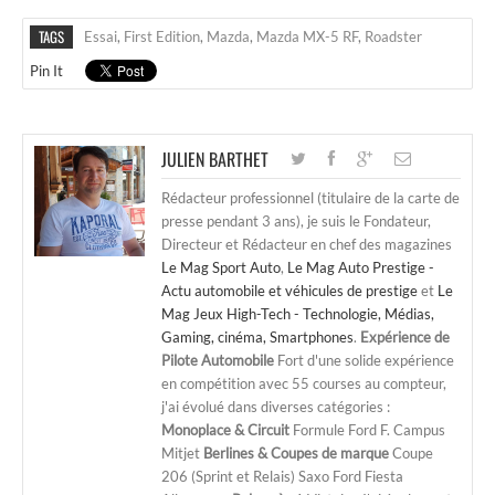
TAGS
Essai
,
First Edition
,
Mazda
,
Mazda MX-5 RF
,
Roadster
Pin It
JULIEN BARTHET
Rédacteur professionnel (titulaire de la carte de
presse pendant 3 ans), je suis le Fondateur,
Directeur et Rédacteur en chef des magazines
Le Mag Sport Auto
,
Le Mag Auto Prestige -
Actu automobile et véhicules de prestige
et
Le
Mag Jeux High-Tech - Technologie, Médias,
Gaming, cinéma, Smartphones
.
Expérience de
Pilote Automobile
Fort d'une solide expérience
en compétition avec 55 courses au compteur,
j'ai évolué dans diverses catégories :
Monoplace & Circuit
Formule Ford F. Campus
Mitjet
Berlines & Coupes de marque
Coupe
206 (Sprint et Relais) Saxo Ford Fiesta