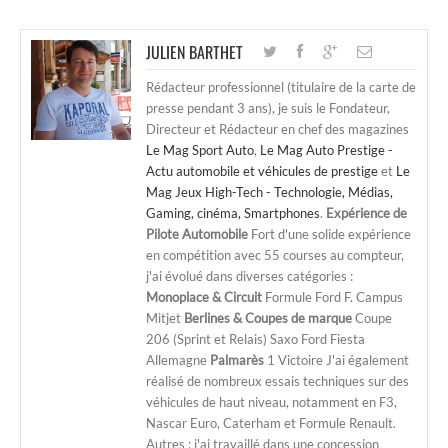
JULIEN BARTHET
Rédacteur professionnel (titulaire de la carte de
presse pendant 3 ans), je suis le Fondateur,
Directeur et Rédacteur en chef des magazines
Le Mag Sport Auto
,
Le Mag Auto Prestige -
Actu automobile et véhicules de prestige
et
Le
Mag Jeux High-Tech - Technologie, Médias,
Gaming, cinéma, Smartphones
.
Expérience de
Pilote Automobile
Fort d'une solide expérience
en compétition avec 55 courses au compteur,
j'ai évolué dans diverses catégories :
Monoplace & Circuit
Formule Ford F. Campus
Mitjet
Berlines & Coupes de marque
Coupe
206 (Sprint et Relais) Saxo Ford Fiesta
Allemagne
Palmarès
1 Victoire J'ai également
réalisé de nombreux essais techniques sur des
véhicules de haut niveau, notamment en F3,
Nascar Euro, Caterham et Formule Renault.
Autres : j'ai travaillé dans une concession