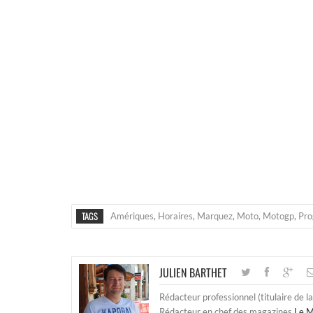
TAGS
Amériques
,
Horaires
,
Marquez
,
Moto
,
Motogp
,
Pr
JULIEN BARTHET
Rédacteur professionnel (titulaire de l
Rédacteur en chef des magazines
Le M