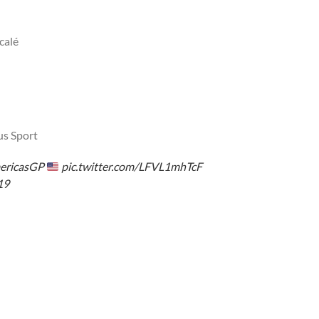
calé
us Sport
ericasGP
pic.twitter.com/LFVL1mhTcF
19