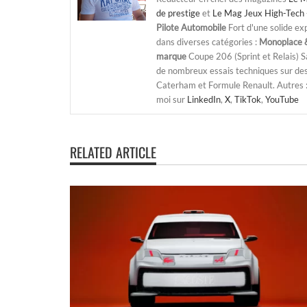
de prestige
et
Le Mag Jeux High-Tech 
Pilote Automobile
Fort d'une solide ex
dans diverses catégories :
Monoplace &
marque
Coupe 206 (Sprint et Relais) 
de nombreux essais techniques sur de
Caterham et Formule Renault. Autres : j
moi sur
LinkedIn
,
X
,
TikTok
,
YouTube
RELATED ARTICLE