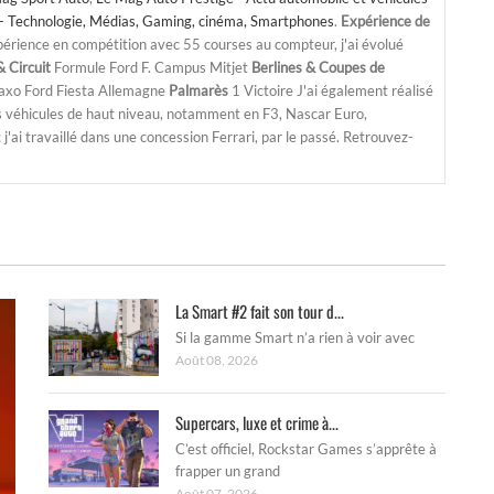
- Technologie, Médias, Gaming, cinéma, Smartphones
.
Expérience de
périence en compétition avec 55 courses au compteur, j'ai évolué
 Circuit
Formule Ford F. Campus Mitjet
Berlines & Coupes de
Saxo Ford Fiesta Allemagne
Palmarès
1 Victoire J'ai également réalisé
s véhicules de haut niveau, notamment en F3, Nascar Euro,
'ai travaillé dans une concession Ferrari, par le passé. Retrouvez-
La Smart #2 fait son tour d...
Si la gamme Smart n’a rien à voir avec
Août 08, 2026
Supercars, luxe et crime à...
C’est officiel, Rockstar Games s’apprête à
frapper un grand
Août 07, 2026