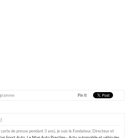
ogramme
Pin It
a carte de presse pendant 3 ans), je suis le Fondateur, Directeur et
ag Sport Auto
,
Le Mag Auto Prestige - Actu automobile et véhicules