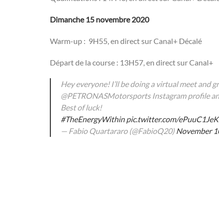
Dimanche 15 novembre 2020
Warm-up : 9H55, en direct sur Canal+ Décalé
Départ de la course : 13H57, en direct sur Canal+
Hey everyone! I’ll be doing a virtual meet and g
@PETRONASMotorsports Instagram profile and
Best of luck!
#TheEnergyWithin
pic.twitter.com/ePuuC1Je
— Fabio Quartararo (@FabioQ20)
November 10