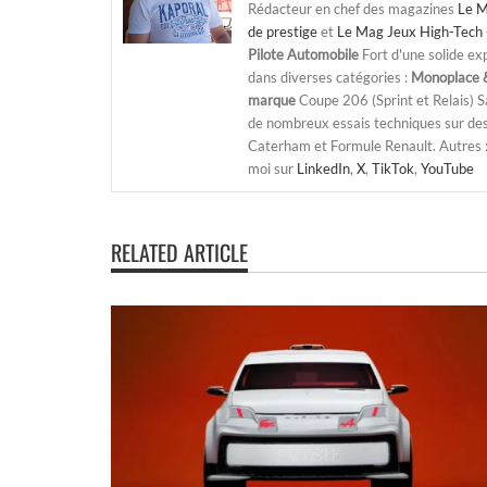
Rédacteur en chef des magazines
Le M
de prestige
et
Le Mag Jeux High-Tech 
Pilote Automobile
Fort d'une solide ex
dans diverses catégories :
Monoplace &
marque
Coupe 206 (Sprint et Relais) 
de nombreux essais techniques sur de
Caterham et Formule Renault. Autres : j
moi sur
LinkedIn
,
X
,
TikTok
,
YouTube
RELATED ARTICLE