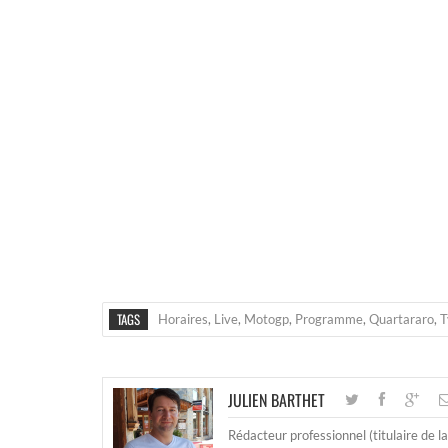
TAGS
Horaires
,
Live
,
Motogp
,
Programme
,
Quartararo
,
T
JULIEN BARTHET
Rédacteur professionnel (titulaire de l