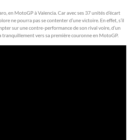
raro, en MotoGP à Valencia. Car avec ses 37 unités d’écart
lore ne pourra pas se contenter d’une victoire. En effet, s’il
mpter sur une contre-performance de son rival voire, d’un
era tranquillement vers sa première couronne en MotoGP.