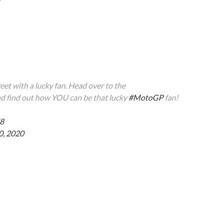
reet with a lucky fan. Head over to the
 find out how YOU can be that lucky
#MotoGP
fan!
K8
, 2020