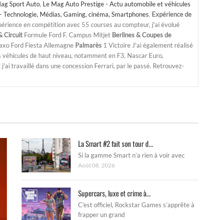
ag Sport Auto
,
Le Mag Auto Prestige - Actu automobile et véhicules
- Technologie, Médias, Gaming, cinéma, Smartphones
.
Expérience de
périence en compétition avec 55 courses au compteur, j'ai évolué
 Circuit
Formule Ford F. Campus Mitjet
Berlines & Coupes de
Saxo Ford Fiesta Allemagne
Palmarès
1 Victoire J'ai également réalisé
s véhicules de haut niveau, notamment en F3, Nascar Euro,
'ai travaillé dans une concession Ferrari, par le passé. Retrouvez-
La Smart #2 fait son tour d...
Si la gamme Smart n’a rien à voir avec
Août 08, 2026
Supercars, luxe et crime à...
C’est officiel, Rockstar Games s’apprête à
frapper un grand