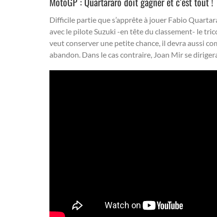
MotoGP : Quartararo doit gagner et c’est tout !
Difficile partie que s’apprête à jouer Fabio Quarta
avec le pilote Suzuki -en tête du classement- le trico
veut conserver une petite chance, il devra aussi co
abandon. Dans le cas contraire, Joan Mir se dirig