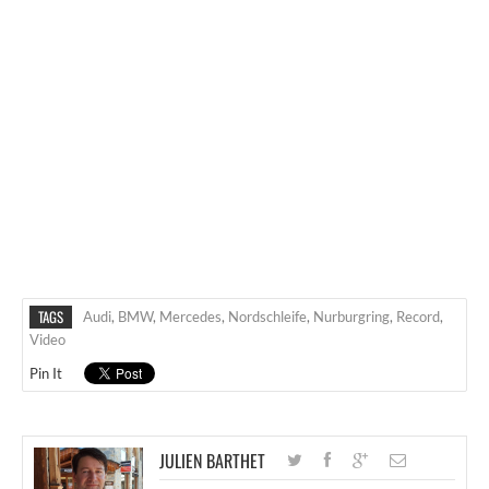
TAGS
Audi
,
BMW
,
Mercedes
,
Nordschleife
,
Nurburgring
,
Record
,
Video
Pin It
JULIEN BARTHET