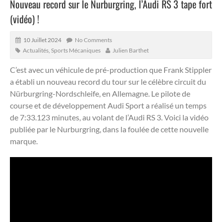
Nouveau record sur le Nurburgring, l’Audi RS 3 tape fort
(vidéo) !
10 Juillet 2024
No Comments
Actualités
,
Sports Mécaniques
Julien Barthet
C’est avec un véhicule de pré-production que Frank Stippler
a établi un nouveau record du tour sur le célèbre circuit du
Nürburgring-Nordschleife, en Allemagne.
Le pilote de
course et de développement Audi Sport a réalisé un temps
de 7:33.123 minutes, au volant de l’Audi RS 3. Voici la vidéo
publiée par le Nurburgring, dans la foulée de cette nouvelle
marque.