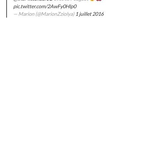
pic.twitter.com/2AwFy0Hlp0
— Marion (@MarionZziolya)
1 juillet 2016