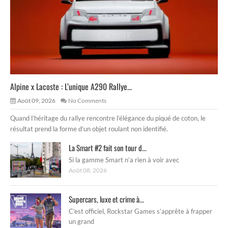
Alpine x Lacoste : L’unique A290 Rallye...
Août 09, 2026
No Comments
Quand l’héritage du rallye rencontre l’élégance du piqué de coton, le
résultat prend la forme d’un objet roulant non identifié.
La Smart #2 fait son tour d...
Si la gamme Smart n’a rien à voir avec
Août 08, 2026
Supercars, luxe et crime à...
C’est officiel, Rockstar Games s’apprête à frapper
un grand