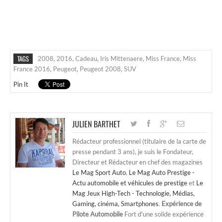
TAGS
2008
,
2016
,
Cadeau
,
Iris Mittenaere
,
Miss France
,
Miss
France 2016
,
Peugeot
,
Peugeot 2008
,
SUV
Pin It
JULIEN BARTHET
Rédacteur professionnel (titulaire de la carte de
presse pendant 3 ans), je suis le Fondateur,
Directeur et Rédacteur en chef des magazines
Le Mag Sport Auto
,
Le Mag Auto Prestige -
Actu automobile et véhicules de prestige
et
Le
Mag Jeux High-Tech - Technologie, Médias,
Gaming, cinéma, Smartphones
.
Expérience de
Pilote Automobile
Fort d'une solide expérience