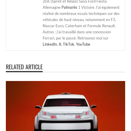
206 (Sprint et Relais) Saxo Ford Fiesta
Allemagne
Palmarès
1 Victoire J'ai également
réalisé de nombreux essais techniques sur des
véhicules de haut niveau, notamment en F3,
Nascar Euro, Caterham et Formule Renault.
Autres : j'ai travaillé dans une concession
Ferrari, par le passé. Retrouvez-moi sur
LinkedIn
,
X
,
TikTok
,
YouTube
RELATED ARTICLE