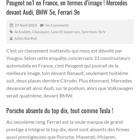
Peugeot no1 en France, en termes d’image ! Mercedes
devant Audi, BMW 5e, Ferrari 9e
27 Avril 2023
No Comments
Actualités
,
Classiques
,
Luxe Et Supercars
,
Sportives
,
SUV
Julien Barthet
C’est un classement inattendu qui nous est dévoilé par
Yougov.
Selon cette enquête, concernant 33 constructeurs
automobile en France, c’est Peugeot qui jouirait de la
meilleure image, loin devant Renault, seulement huitième
soit, deux places derrière Citroën. Plus étonnant, Mercedes
devancerait ainsi Audi, sur le podium, alors que Volkswagen
serait quatrième, devant BMW.
Porsche absente du top dix, tout comme Tesla !
Au neuvième rang, Ferrari est la seule marque de grand
prestige à intégrer le top dix, dont sont absents des firmes
aussi prestigieuses que Porsche, Maserati, Mclaren,