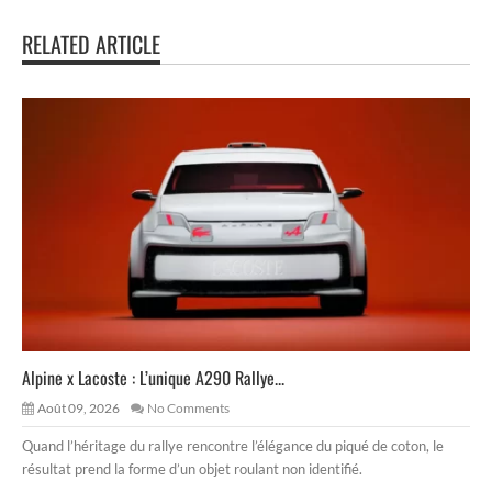
RELATED ARTICLE
Alpine x Lacoste : L’unique A290 Rallye...
Août 09, 2026
No Comments
Quand l’héritage du rallye rencontre l’élégance du piqué de coton, le
résultat prend la forme d’un objet roulant non identifié.