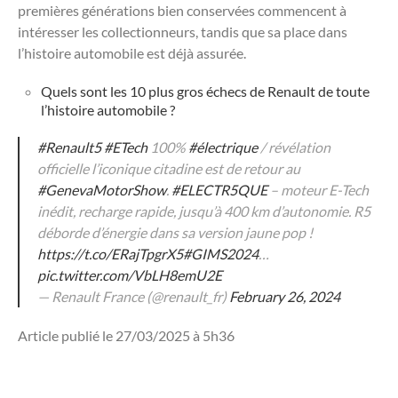
premières générations bien conservées commencent à
intéresser les collectionneurs, tandis que sa place dans
l’histoire automobile est déjà assurée.
Quels sont les 10 plus gros échecs de Renault de toute
l’histoire automobile ?
#Renault5
#ETech
100%
#électrique
/ révélation
officielle l’iconique citadine est de retour au
#GenevaMotorShow
.
#ELECTR5QUE
– moteur E-Tech
inédit, recharge rapide, jusqu’à 400 km d’autonomie. R5
déborde d’énergie dans sa version jaune pop !
https://t.co/ERajTpgrX5
#GIMS2024
…
pic.twitter.com/VbLH8emU2E
— Renault France (@renault_fr)
February 26, 2024
Article publié le 27/03/2025 à 5h36